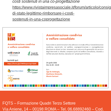
costi sostenuti in una co-progettazione
https://www.rivistaimpresasociale.it/forum/articolo/consig
di-stato-legittimo-rimborsare-i-costi-
sostenuti-in-una-coprogettazione
FQTS – Formazione Quadri Terzo Settore
Via Aniene, 14 – 00198 ROMA – Tel. 06.68892460 – Cod.