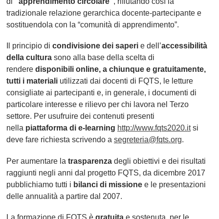
di
“apprendimento circolare”
, rifiutando così la
tradizionale relazione gerarchica docente-partecipante e
sostituendola con la “comunità di apprendimento”.
Il principio di
condivisione dei saperi
e dell’
accessibilità
della cultura
sono alla base della scelta di
rendere
disponibili online, a chiunque e gratuitamente,
tutti i materiali
utilizzati dai docenti di FQTS, le letture
consigliate ai partecipanti e, in generale, i documenti di
particolare interesse e rilievo per chi lavora nel Terzo
settore. Per usufruire dei contenuti presenti
nella
piattaforma di e-learning
http://www.fqts2020.it
si
deve fare richiesta scrivendo a
segreteria@fqts.org
.
Per aumentare la
trasparenza
degli obiettivi e dei risultati
raggiunti negli anni dal progetto FQTS, da dicembre 2017
pubblichiamo tutti i
bilanci di missione
e le presentazioni
delle annualità a partire dal 2007.
La formazione di FQTS è
gratuita
e sostenuta, per le