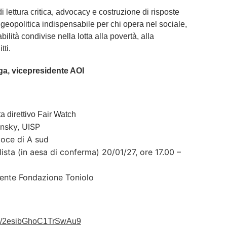
i lettura critica, advocacy e costruzione di risposte
a geopolitica indispensabile per chi opera nel sociale,
ilità condivise nella lotta alla povertà, alla
tti.
ga, vicepresidente AOI
a direttivo Fair Watch
insky, UISP
voce di A sud
lista (in aesa di conferma) 20/01/27, ore 17.00 –
dente Fondazione Toniolo
e/2esibGhoC1TrSwAu9