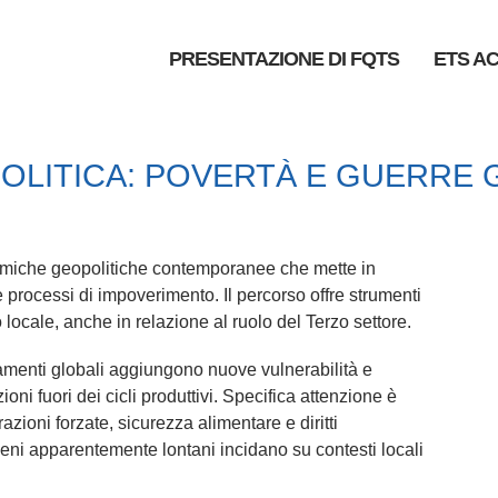
PRESENTAZIONE DI FQTS
ETS A
POLITICA: POVERTÀ E GUERRE 
dinamiche geopolitiche contemporanee che mette in
 processi di impoverimento. Il percorso offre strumenti
to locale, anche in relazione al ruolo del Terzo settore.
iamenti globali aggiungono nuove vulnerabilità e
ioni fuori dei cicli produttivi. Specifica attenzione è
razioni forzate, sicurezza alimentare e diritti
eni apparentemente lontani incidano su contesti locali